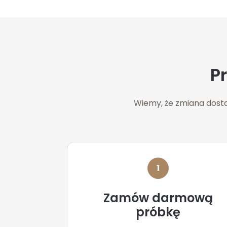
P
Wiemy, że zmiana dosta
1
Zamów darmową
próbkę