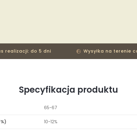
s realizacji: do 5 dni
Wysyłka na terenie c
Specyfikacja produktu
65-67
(%)
10-12%