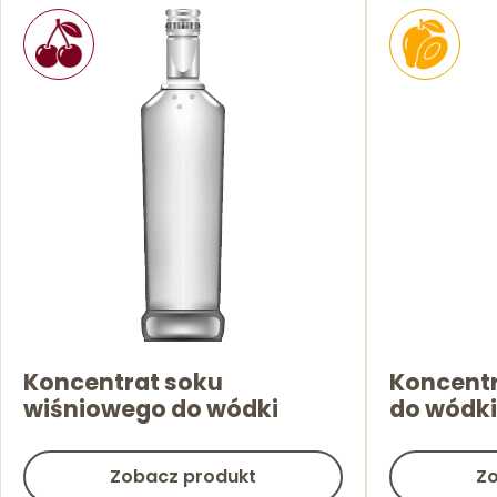
Koncentrat soku
Koncentr
wiśniowego do wódki
do wódki
Zobacz produkt
Zo