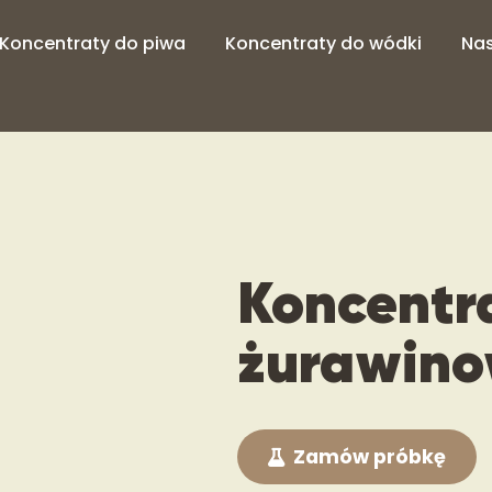
Koncentraty do piwa
Koncentraty do wódki
Nas
Koncentr
żurawino
Zamów próbkę