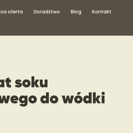
za oferta
Doradztwo
Blog
Kontakt
at soku
wego do wódki