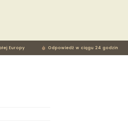
ałej Europy
Odpowiedź w ciągu 24 godzin